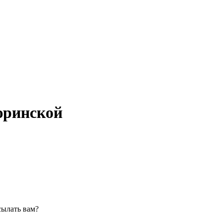
юринской
сылать вам?